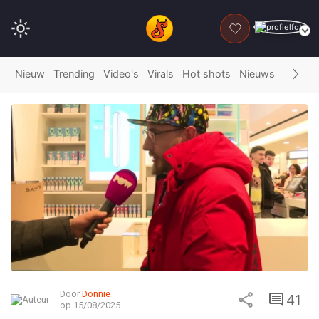
DONEER
Nieuw
Trending
Video's
Virals
Hot shots
Nieuws
Fails
G
Door
Donnie
41
op 15/08/2025