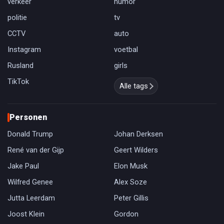
verkeer
humor
politie
tv
CCTV
auto
Instagram
voetbal
Rusland
girls
TikTok
Alle tags
Personen
Donald Trump
Johan Derksen
René van der Gijp
Geert Wilders
Jake Paul
Elon Musk
Wilfred Genee
Alex Soze
Jutta Leerdam
Peter Gillis
Joost Klein
Gordon