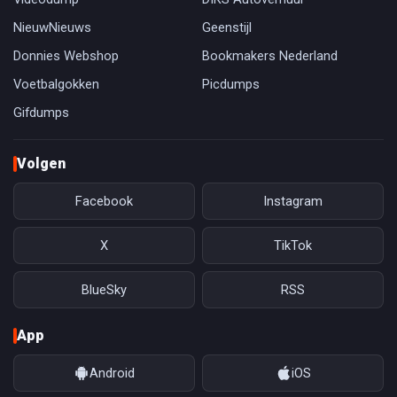
NieuwNieuws
Geenstijl
Donnies Webshop
Bookmakers Nederland
Voetbalgokken
Picdumps
Gifdumps
Volgen
Facebook
Instagram
X
TikTok
BlueSky
RSS
App
Android
iOS