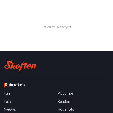
▼ Ad by Refinery89
Rubrieken
Fun
Picdumps
Fails
Random
Nieuws
Hot shots