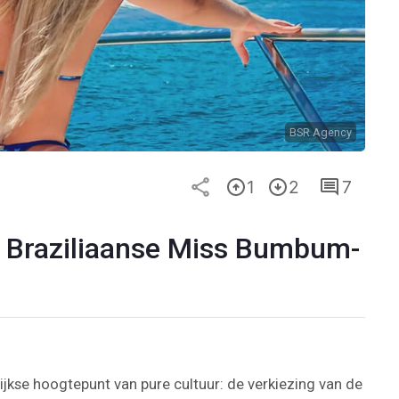
BSR Agency
1
2
7
 Braziliaanse Miss Bumbum-
rlijkse hoogtepunt van pure cultuur: de verkiezing van de