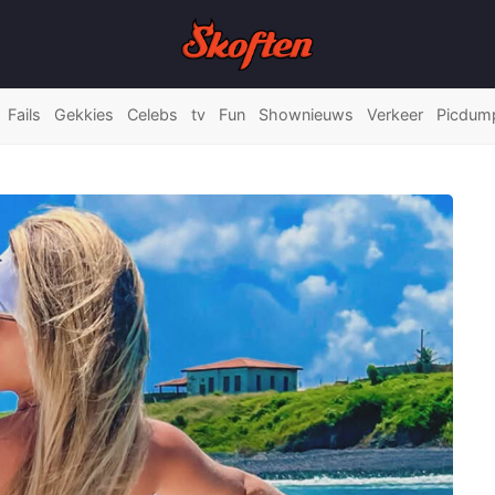
Fails
Gekkies
Celebs
tv
Fun
Shownieuws
Verkeer
Picdum