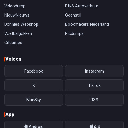
Videodump
DIKS Autoverhuur
NieuwNieuws
Geenstijl
Donnies Webshop
Bookmakers Nederland
Voetbalgokken
Picdumps
Gifdumps
Volgen
Facebook
Instagram
X
TikTok
BlueSky
RSS
App
Android
iOS