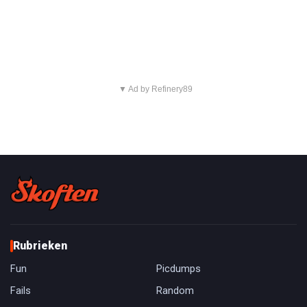
▼ Ad by Refinery89
Rubrieken
Fun
Picdumps
Fails
Random