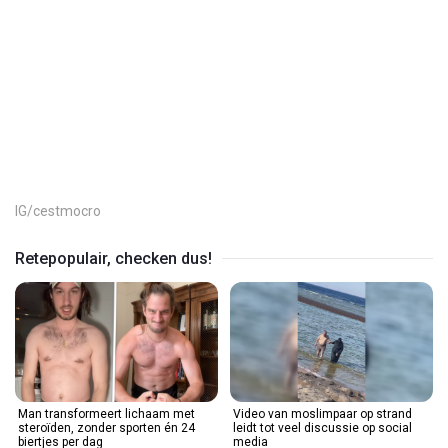
Play
Video
IG/cestmocro
Retepopulair, checken dus!
Man transformeert lichaam met
Video van moslimpaar op strand
steroïden, zonder sporten én 24
leidt tot veel discussie op social
biertjes per dag
media