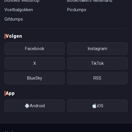
Donnies Webshop
Bookmakers Nederland
Voetbalgokken
Picdumps
Gifdumps
Volgen
Facebook
Instagram
X
TikTok
BlueSky
RSS
App
Android
iOS