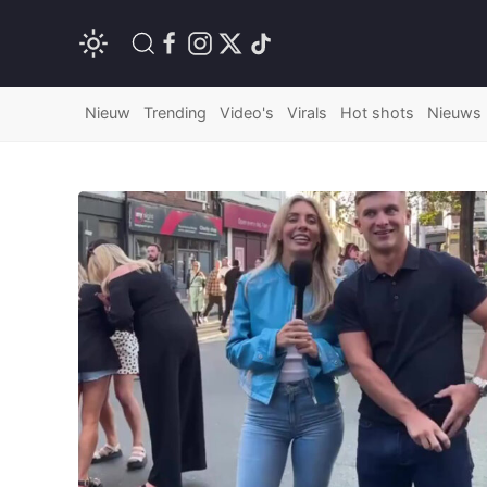
Nieuw
Trending
Video's
Virals
Hot shots
Nieuws