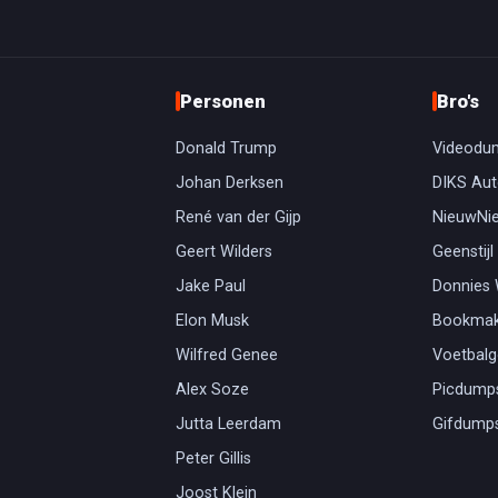
Personen
Bro's
Donald Trump
Videodu
Johan Derksen
DIKS Aut
René van der Gijp
NieuwNi
Geert Wilders
Geenstijl
Jake Paul
Donnies
Elon Musk
Bookmak
Wilfred Genee
Voetbal
Alex Soze
Picdump
Jutta Leerdam
Gifdump
Peter Gillis
Joost Klein