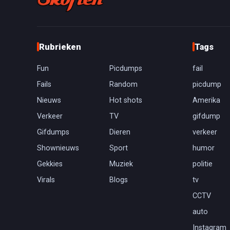
Rubrieken
Tags
Fun
Picdumps
fail
Fails
Random
picdump
Nieuws
Hot shots
Amerika
Verkeer
TV
gifdump
Gifdumps
Dieren
verkeer
Shownieuws
Sport
humor
Gekkies
Muziek
politie
Virals
Blogs
tv
CCTV
auto
Instagram