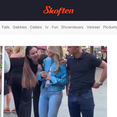
Fails
Gekkies
Celebs
tv
Fun
Shownieuws
Verkeer
Picdum