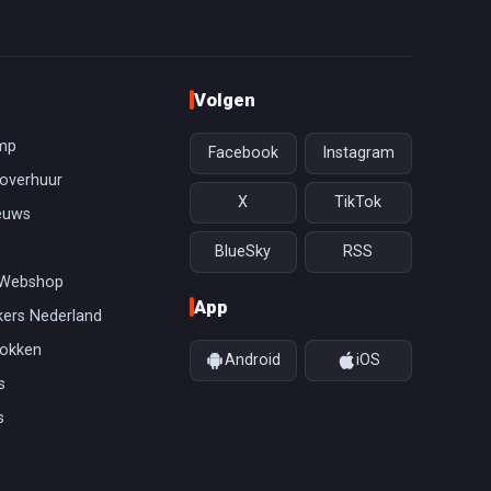
Volgen
mp
Facebook
Instagram
overhuur
X
TikTok
euws
BlueSky
RSS
 Webshop
App
ers Nederland
gokken
Android
iOS
s
s