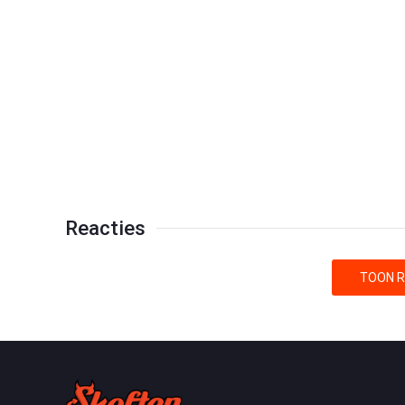
Reacties
TOON R