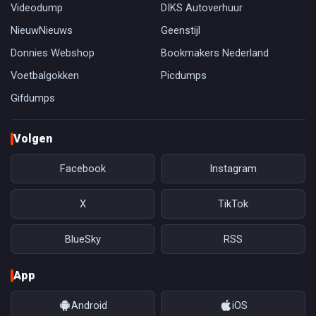
Videodump
DIKS Autoverhuur
NieuwNieuws
Geenstijl
Donnies Webshop
Bookmakers Nederland
Voetbalgokken
Picdumps
Gifdumps
Volgen
Facebook
Instagram
X
TikTok
BlueSky
RSS
App
Android
iOS