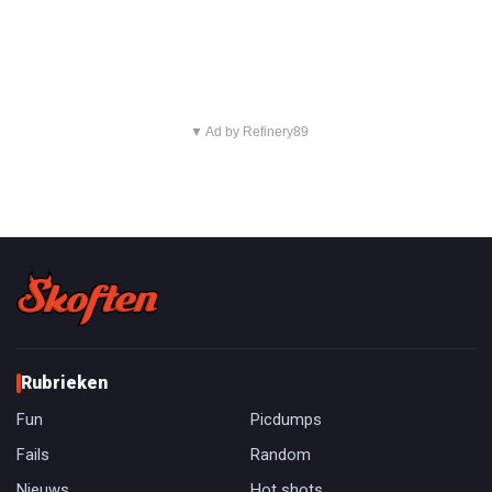
▼ Ad by Refinery89
Rubrieken
Fun
Picdumps
Fails
Random
Nieuws
Hot shots