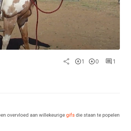
1
0
1
en overvloed aan willekeurige
gifs
die staan te popelen