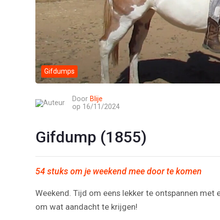
Gifdumps
Door
Blije
op 16/11/2024
Gifdump (1855)
54 stuks om je weekend mee door te komen
Weekend. Tijd om eens lekker te ontspannen met e
om wat aandacht te krijgen!