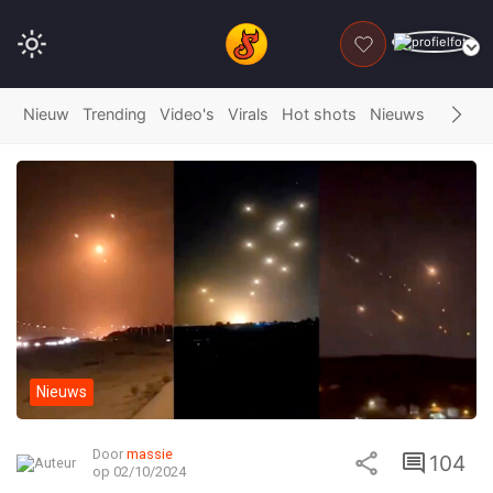
DONEER
Nieuw
Trending
Video's
Virals
Hot shots
Nieuws
Fails
G
Nieuws
Door
massie
104
op 02/10/2024