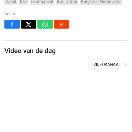
Israël
Iran
raketaanval
Iron Dome
Benjamin Netanyahu
Delen
Video van de dag
VIDEOKANAAL