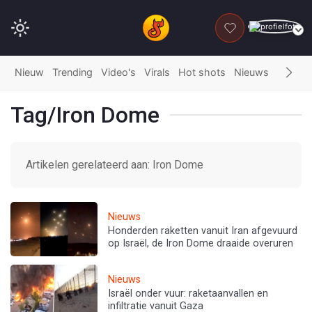
DONEER
Nieuw
Trending
Video's
Virals
Hot shots
Nieuws
Fails
G
Tag/Iron Dome
Artikelen gerelateerd aan: Iron Dome
Nieuws
Honderden raketten vanuit Iran afgevuurd
op Israël, de Iron Dome draaide overuren
Nieuws
Israël onder vuur: raketaanvallen en
infiltratie vanuit Gaza