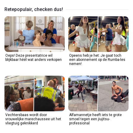
Retepopulair, checken dus!
Oeps! Deze presentatrice wil
Opeens heb je het: Je gaat toch
blijkbaar héél wat anders verkopen
een abonnement op de Rumba-les
nemen!
Vechtersbaas wordt door
Alfamannetje heeft iets te grote
vrouwelijke marechaussee uit het
smoel tegen een jiujitsu-
vliegtuig geknikkerd
professional