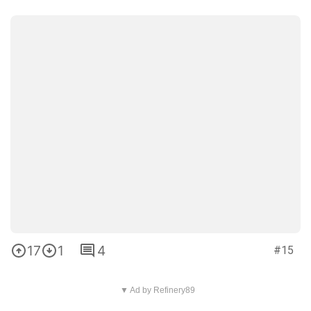
17
1
4
#15
▼ Ad by Refinery89