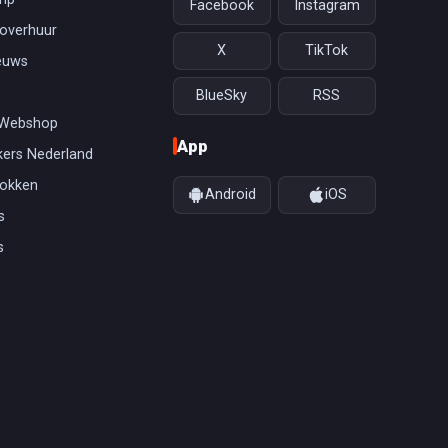
Facebook
Instagram
overhuur
X
TikTok
euws
BlueSky
RSS
 Webshop
App
ers Nederland
gokken
Android
iOS
s
s