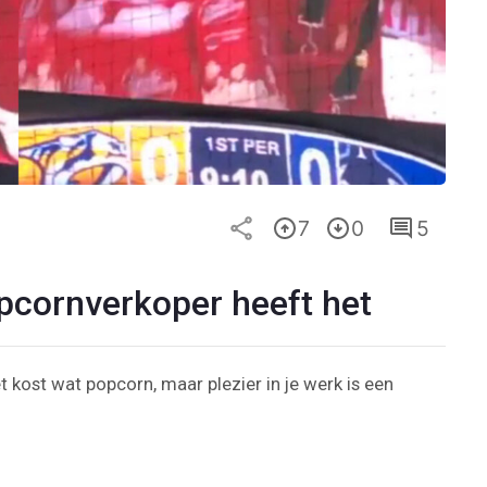
7
0
5
opcornverkoper heeft het
et kost wat popcorn, maar plezier in je werk is een