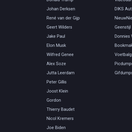
Johan Derksen
DIKS Aut
René van der Gijp
NieuwNi
Geert Wilders
Geenstijl
Jake Paul
Donnies
Elon Musk
Bookmak
Wilfred Genee
Voetbal
Alex Soze
Picdump
Jutta Leerdam
Gifdump
Peter Gillis
Joost Klein
Gordon
Thierry Baudet
Nicol Kremers
Joe Biden