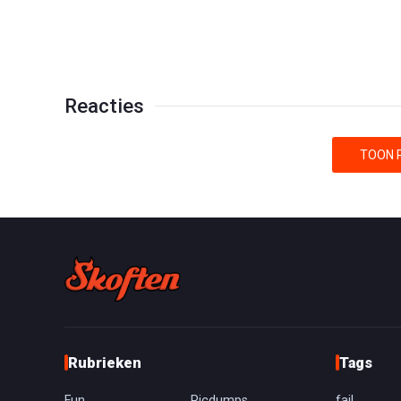
Reacties
TOON R
Rubrieken
Tags
Fun
Picdumps
fail