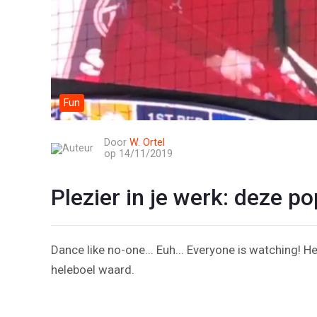
Fun
Door
W. Ortel
op 14/11/2019
Plezier in je werk: deze p
Dance like no-one... Euh... Everyone is watching! H
heleboel waard.