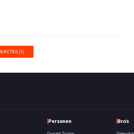
EACTIES (5)
Personen
Bro's
Donald Trump
Videodu