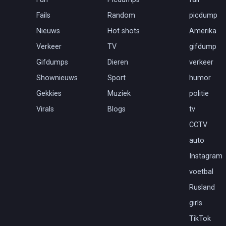
Fails
Random
picdump
Nieuws
Hot shots
Amerika
Verkeer
TV
gifdump
Gifdumps
Dieren
verkeer
Shownieuws
Sport
humor
Gekkies
Muziek
politie
Virals
Blogs
tv
CCTV
auto
Instagram
voetbal
Rusland
girls
TikTok