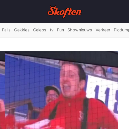
Fails
Gekkies
Celebs
tv
Fun
Shownieuws
Verkeer
Picdum