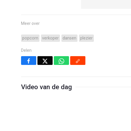
Meer over
popcorn
verkoper
dansen
plezier
Delen
Video van de dag