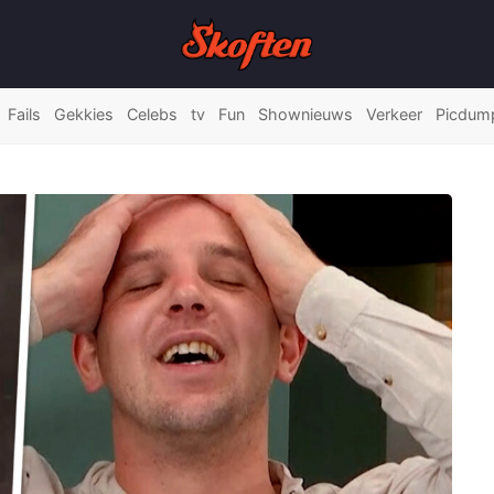
Fails
Gekkies
Celebs
tv
Fun
Shownieuws
Verkeer
Picdum