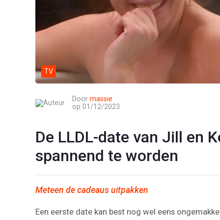
TV
Door
massie
op 01/12/2023
De LLDL-date van Jill en K
spannend te worden
Meteen de cadeaus uitpakken
Een eerste date kan best nog wel eens ongemakkelij