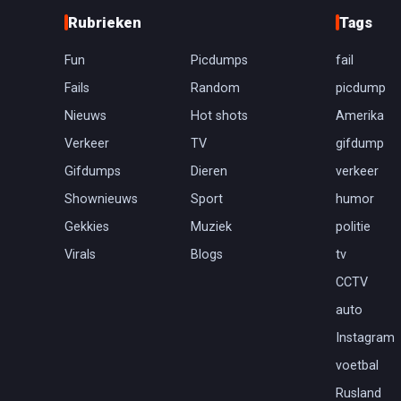
Rubrieken
Tags
Fun
Picdumps
fail
Fails
Random
picdump
Nieuws
Hot shots
Amerika
Verkeer
TV
gifdump
Gifdumps
Dieren
verkeer
Shownieuws
Sport
humor
Gekkies
Muziek
politie
Virals
Blogs
tv
CCTV
auto
Instagram
voetbal
Rusland