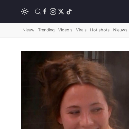
Nieuw
Trending
Video's
Virals
Hot shots
Nieuws