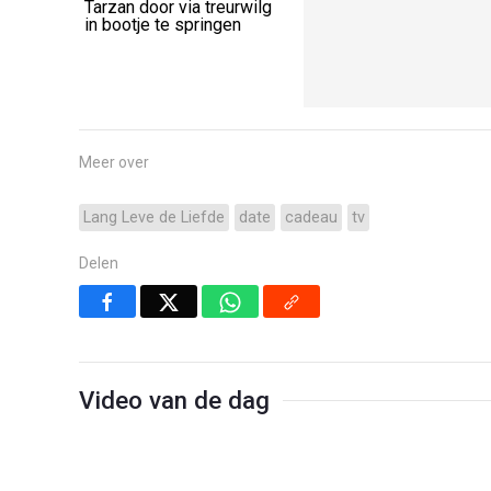
Tarzan door via treurwilg
‘hardheidstraining’ laat
in bootje te springen
zien hoe ze in de MMA
school écht mannen
smeden
Meer over
Lang Leve de Liefde
date
cadeau
tv
Delen
Video van de dag