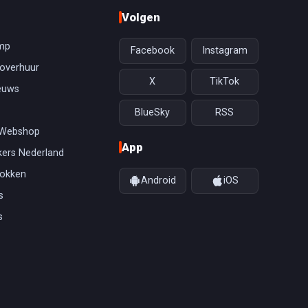
Volgen
mp
Facebook
Instagram
overhuur
X
TikTok
euws
BlueSky
RSS
 Webshop
App
ers Nederland
gokken
Android
iOS
s
s