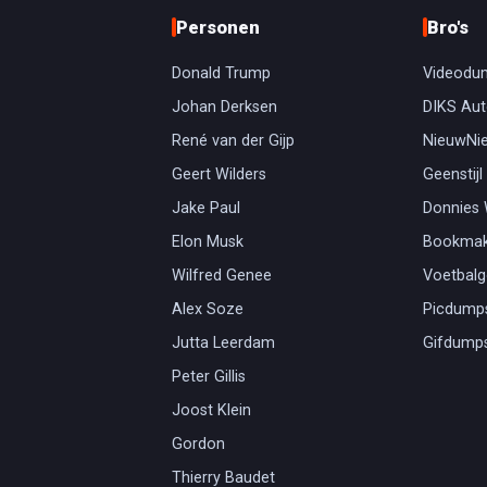
Personen
Bro's
Donald Trump
Videodu
Johan Derksen
DIKS Aut
René van der Gijp
NieuwNi
Geert Wilders
Geenstijl
Jake Paul
Donnies
Elon Musk
Bookmak
Wilfred Genee
Voetbal
Alex Soze
Picdump
Jutta Leerdam
Gifdump
Peter Gillis
Joost Klein
Gordon
Thierry Baudet