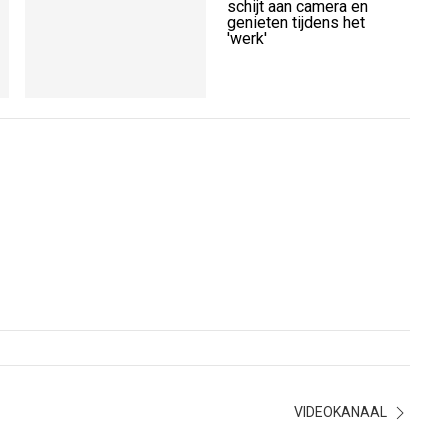
duikt in de chaos van
schijt aan camera en
-
het ondergelopen Ceuta
genieten tijdens het
'werk'
VIDEOKANAAL