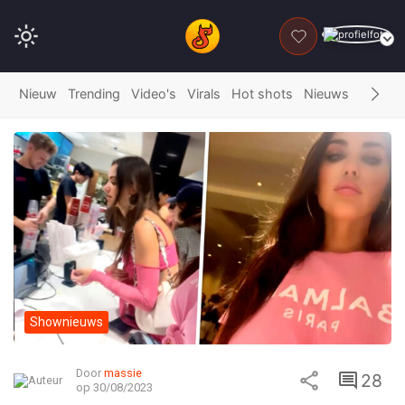
DONEER
Nieuw
Trending
Video's
Virals
Hot shots
Nieuws
Fails
G
Shownieuws
Door
massie
28
op 30/08/2023