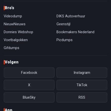
Bro's
Videodump
DIKS Autoverhuur
NieuwNieuws
Geenstijl
Donnies Webshop
Bookmakers Nederland
Voetbalgokken
Picdumps
Gifdumps
Volgen
Facebook
Instagram
X
TikTok
BlueSky
RSS
App