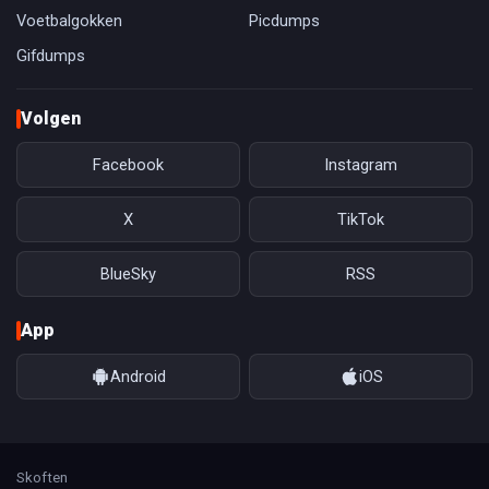
Voetbalgokken
Picdumps
Gifdumps
Volgen
Facebook
Instagram
X
TikTok
BlueSky
RSS
App
Android
iOS
Skoften