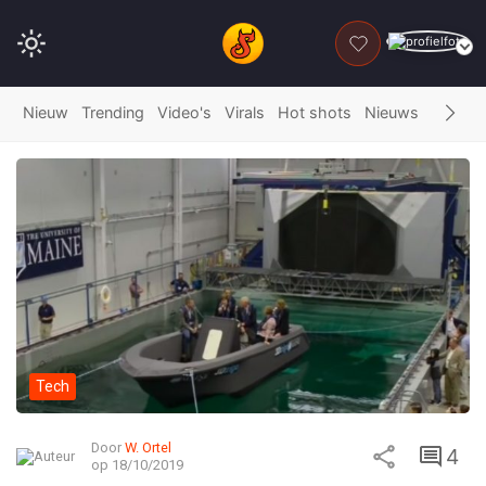
DONEER
Nieuw
Trending
Video's
Virals
Hot shots
Nieuws
Fails
G
Tech
Door
W. Ortel
4
op 18/10/2019