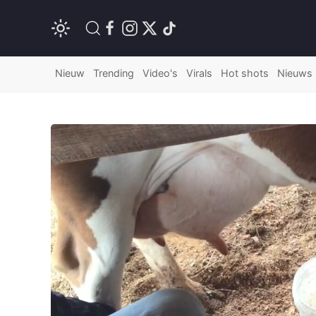
Nieuw
Trending
Video's
Virals
Hot shots
Nieuws