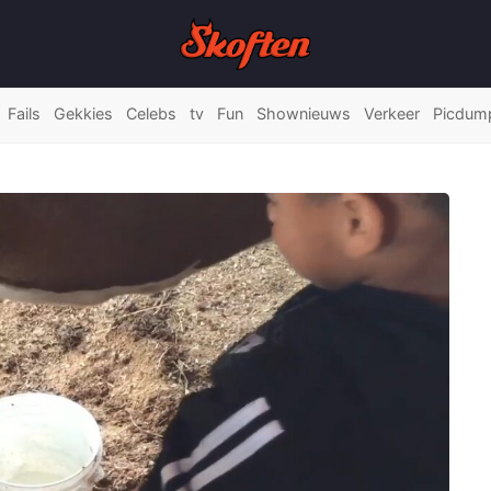
Fails
Gekkies
Celebs
tv
Fun
Shownieuws
Verkeer
Picdum