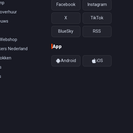
mp
Facebook
Instagram
overhuur
X
TikTok
euws
BlueSky
RSS
 Webshop
App
ers Nederland
gokken
Android
iOS
s
s