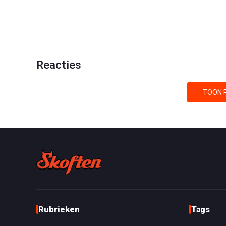
Reacties
TOON R
Rubrieken
Tags