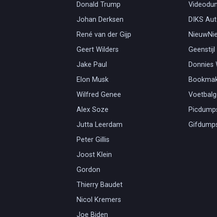
Donald Trump
Videodu
Johan Derksen
DIKS Aut
René van der Gijp
NieuwNi
Geert Wilders
Geenstijl
Jake Paul
Donnies
Elon Musk
Bookmak
Wilfred Genee
Voetbal
Alex Soze
Picdump
Jutta Leerdam
Gifdump
Peter Gillis
Joost Klein
Gordon
Thierry Baudet
Nicol Kremers
Joe Biden