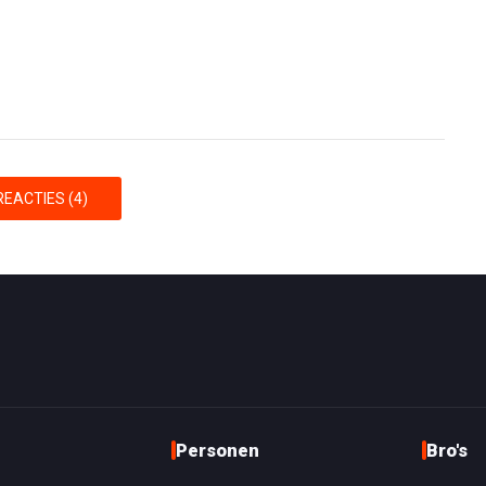
EACTIES (4)
Personen
Bro's