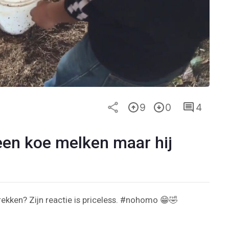
9
0
4
een koe melken maar hij
trekken? Zijn reactie is priceless. #nohomo 😁🤣