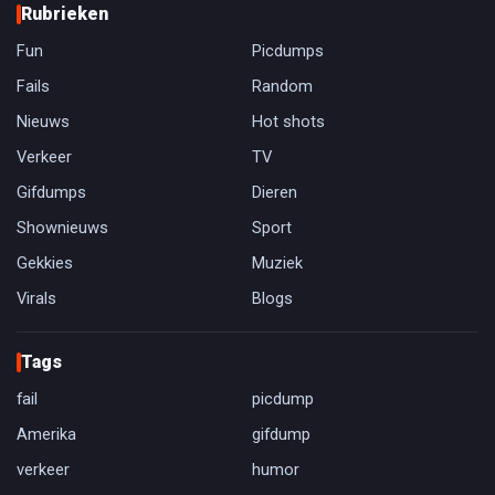
Rubrieken
Fun
Picdumps
Fails
Random
Nieuws
Hot shots
Verkeer
TV
Gifdumps
Dieren
Shownieuws
Sport
Gekkies
Muziek
Virals
Blogs
Tags
fail
picdump
Amerika
gifdump
verkeer
humor