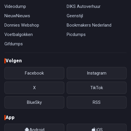
Videodump
DIKS Autoverhuur
NieuwNieuws
Geenstijl
Donnies Webshop
Bookmakers Nederland
Voetbalgokken
Picdumps
Gifdumps
Volgen
Facebook
Instagram
X
TikTok
BlueSky
RSS
App
Android
iOS