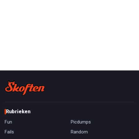
Rubrieken
Fun
Picdumps
Fails
Random