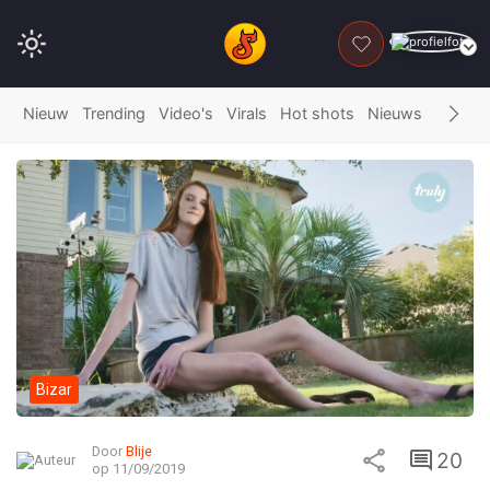
DONEER
Nieuw
Trending
Video's
Virals
Hot shots
Nieuws
Fails
G
Bizar
Door
Blije
20
op 11/09/2019