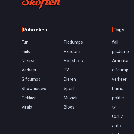
Rubrieken
Tags
Fun
Picdumps
fail
Fails
Random
picdump
Nieuws
Hot shots
Amerika
Verkeer
TV
gifdump
Gifdumps
Dieren
verkeer
Shownieuws
Sport
humor
Gekkies
Muziek
politie
Virals
Blogs
tv
CCTV
auto