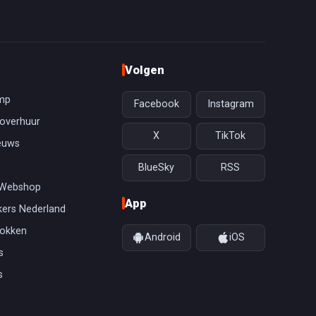
Volgen
mp
Facebook
Instagram
overhuur
X
TikTok
euws
BlueSky
RSS
 Webshop
App
ers Nederland
gokken
Android
iOS
s
s