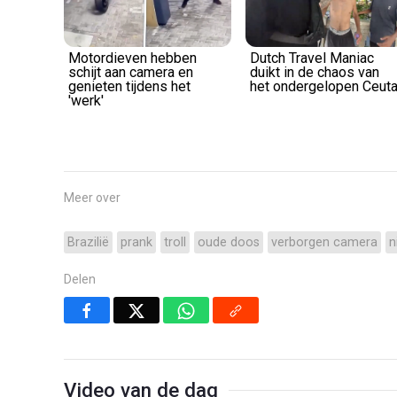
Motordieven hebben
Dutch Travel Maniac
schijt aan camera en
duikt in de chaos van
genieten tijdens het
het ondergelopen Ceut
'werk'
Meer over
Brazilië
prank
troll
oude doos
verborgen camera
n
Delen
Video van de dag