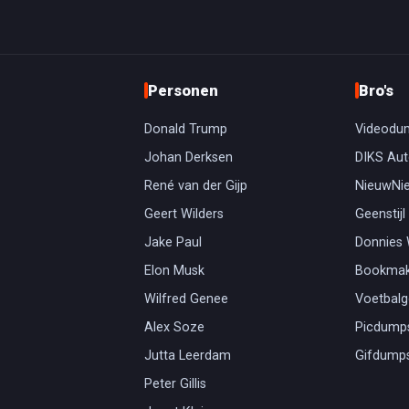
Personen
Bro's
Donald Trump
Videodu
Johan Derksen
DIKS Aut
René van der Gijp
NieuwNi
Geert Wilders
Geenstijl
Jake Paul
Donnies
Elon Musk
Bookmak
Wilfred Genee
Voetbal
Alex Soze
Picdump
Jutta Leerdam
Gifdump
Peter Gillis