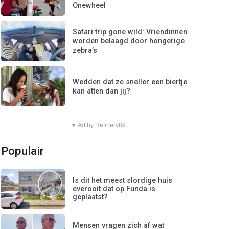
Onewheel
Safari trip gone wild: Vriendinnen
worden belaagd door hongerige
zebra’s
Wedden dat ze sneller een biertje
kan atten dan jij?
▼ Ad by Refinery89
Populair
Is dit het meest slordige huis
everooit dat op Funda is
geplaatst?
Mensen vragen zich af wat