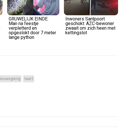
GRUWELIJK EINDE:
Inwoners Santpoort
Man na feestje
geschokt: AZC-bewoner
a
verpletterd en
zwaait om zich heen met
opgeslokt door 7 meter
kettingslot
lange python
ieuwsgierig
taart