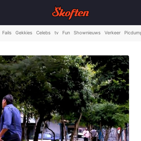
Fails
Gekkies
Celebs
tv
Fun
Shownieuws
Verkeer
Picdum