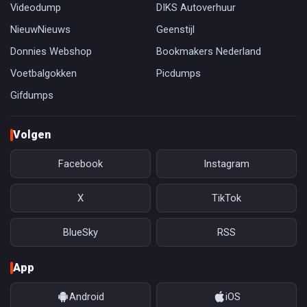
Videodump
DIKS Autoverhuur
NieuwNieuws
Geenstijl
Donnies Webshop
Bookmakers Nederland
Voetbalgokken
Picdumps
Gifdumps
Volgen
Facebook
Instagram
X
TikTok
BlueSky
RSS
App
Android
iOS