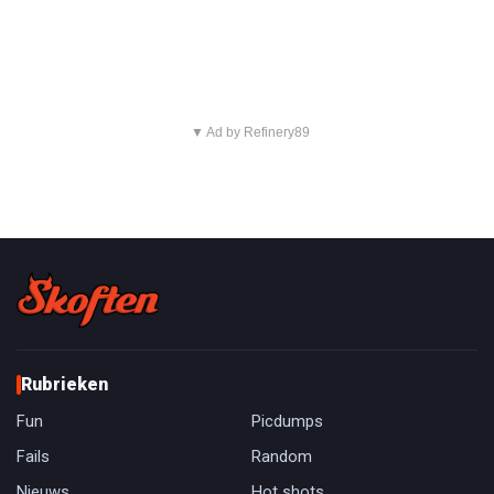
▼ Ad by Refinery89
Rubrieken
Fun
Picdumps
Fails
Random
Nieuws
Hot shots