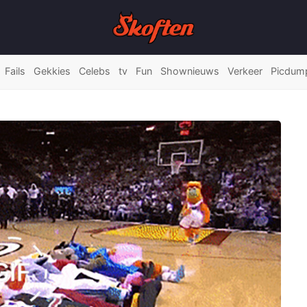
Fails
Gekkies
Celebs
tv
Fun
Shownieuws
Verkeer
Picdum