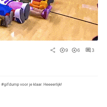
9
6
3
#gifdump voor je klaar. Heeeerlijk!