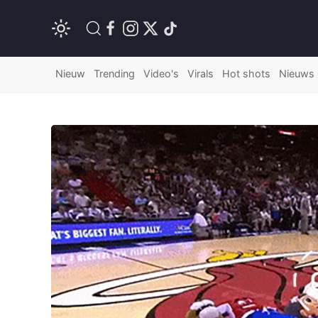
Nieuw
Trending
Video's
Virals
Hot shots
Nieuws