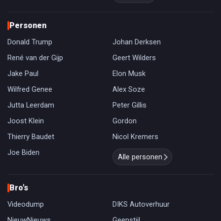
Personen
Donald Trump
Johan Derksen
René van der Gijp
Geert Wilders
Jake Paul
Elon Musk
Wilfred Genee
Alex Soze
Jutta Leerdam
Peter Gillis
Joost Klein
Gordon
Thierry Baudet
Nicol Kremers
Joe Biden
Alle personen
Bro's
Videodump
DIKS Autoverhuur
NieuwNieuws
Geenstijl