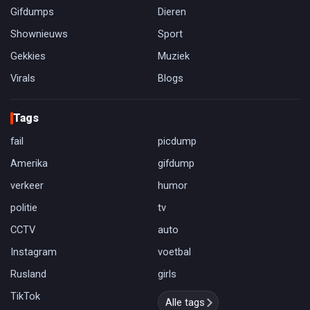
Gifdumps
Dieren
Shownieuws
Sport
Gekkies
Muziek
Virals
Blogs
Tags
fail
picdump
Amerika
gifdump
verkeer
humor
politie
tv
CCTV
auto
Instagram
voetbal
Rusland
girls
TikTok
Alle tags