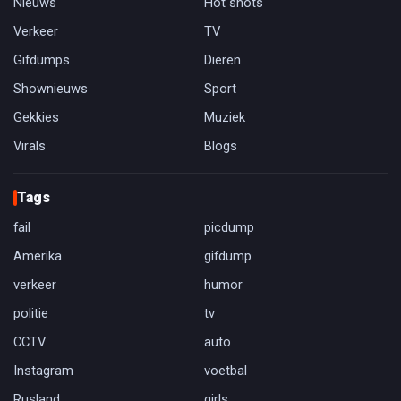
Nieuws
Hot shots
Verkeer
TV
Gifdumps
Dieren
Shownieuws
Sport
Gekkies
Muziek
Virals
Blogs
Tags
fail
picdump
Amerika
gifdump
verkeer
humor
politie
tv
CCTV
auto
Instagram
voetbal
Rusland
girls