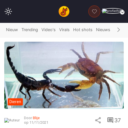
DONEER
Nieuw
Trending
Video's
Virals
Hot shots
Nieuws
Fails
G
Dieren
Door
Blije
37
op 11/11/2021