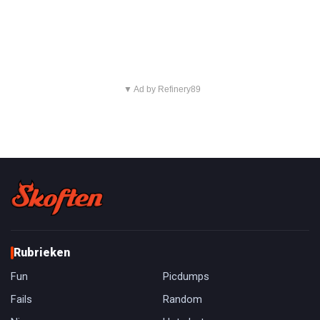
▼ Ad by Refinery89
Rubrieken
Fun
Picdumps
Fails
Random