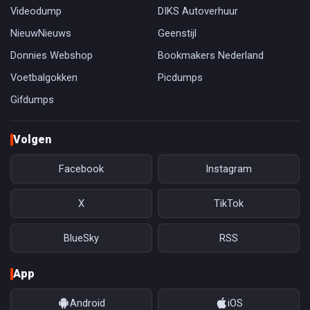
Videodump
DIKS Autoverhuur
NieuwNieuws
Geenstijl
Donnies Webshop
Bookmakers Nederland
Voetbalgokken
Picdumps
Gifdumps
Volgen
Facebook
Instagram
X
TikTok
BlueSky
RSS
App
Android
iOS