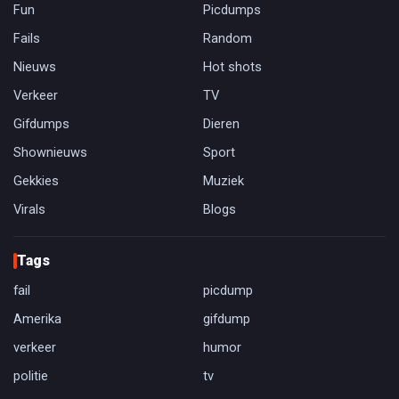
Fun
Picdumps
Fails
Random
Nieuws
Hot shots
Verkeer
TV
Gifdumps
Dieren
Shownieuws
Sport
Gekkies
Muziek
Virals
Blogs
Tags
fail
picdump
Amerika
gifdump
verkeer
humor
politie
tv