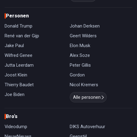
Personen
Donald Trump
Johan Derksen
René van der Gijp
Geert Wilders
Jake Paul
Elon Musk
Wilfred Genee
Alex Soze
Jutta Leerdam
Peter Gillis
Joost Klein
Gordon
Thierry Baudet
Nicol Kremers
Joe Biden
Alle personen
Bro's
Videodump
DIKS Autoverhuur
NieuwNieuws
Geenstijl