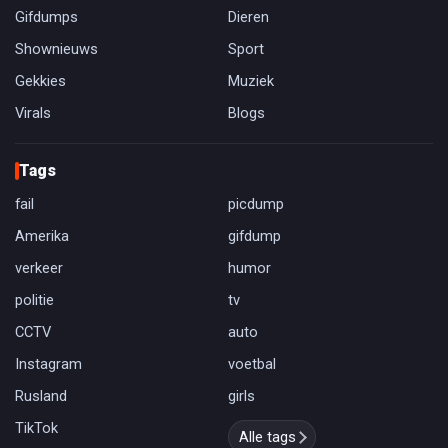
Gifdumps
Dieren
Shownieuws
Sport
Gekkies
Muziek
Virals
Blogs
Tags
fail
picdump
Amerika
gifdump
verkeer
humor
politie
tv
CCTV
auto
Instagram
voetbal
Rusland
girls
TikTok
Alle tags