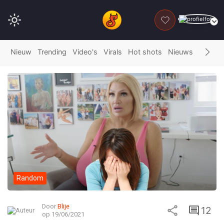
DONEER
Nieuw
Trending
Video's
Virals
Hot shots
Nieuws
Fails
G
Random
Door
Blije
12
op 19/06/2021