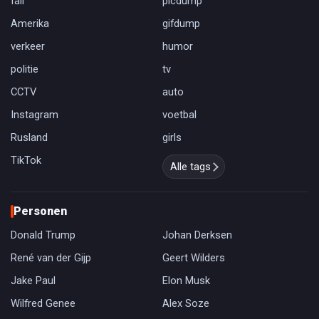
fail
picdump
Amerika
gifdump
verkeer
humor
politie
tv
CCTV
auto
Instagram
voetbal
Rusland
girls
TikTok
Alle tags
Personen
Donald Trump
Johan Derksen
René van der Gijp
Geert Wilders
Jake Paul
Elon Musk
Wilfred Genee
Alex Soze