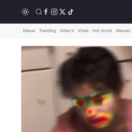
Nieuw
Trending
Video's
Virals
Hot shots
Nieuws