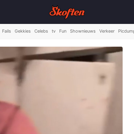
Fails
Gekkies
Celebs
tv
Fun
Shownieuws
Verkeer
Picdum