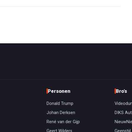
Personen
Bro's
Donald Trump
Videodu
Johan Derksen
DIKS Aut
René van der Gijp
NieuwNi
Geert Wilders
Geenstijl