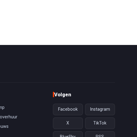
Volgen
mp
Facebook
Instagram
overhuur
X
TikTok
euws
BlueSky
RSS