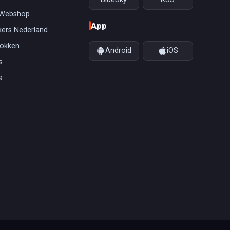
 Webshop
App
ers Nederland
gokken
Android
iOS
s
s