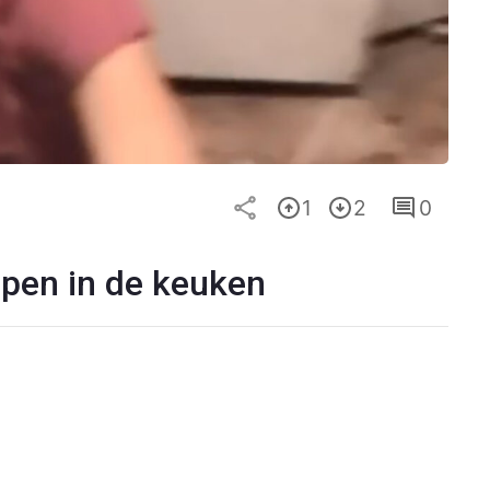
1
2
0
ppen in de keuken