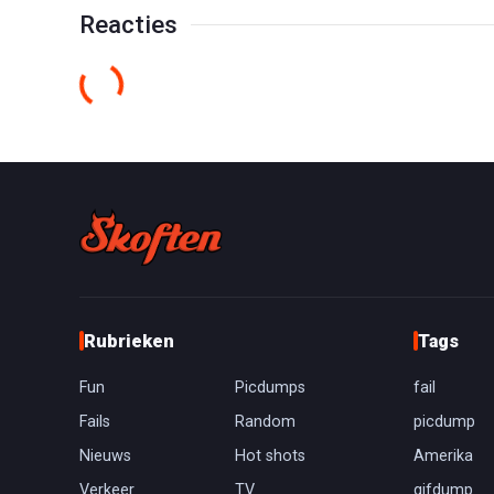
Reacties
Rubrieken
Tags
Fun
Picdumps
fail
Fails
Random
picdump
Nieuws
Hot shots
Amerika
Verkeer
TV
gifdump