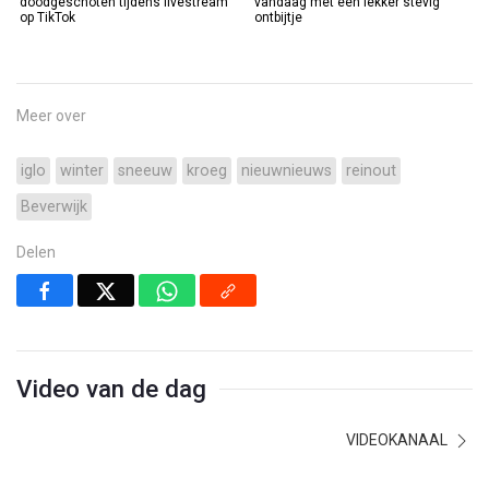
doodgeschoten tijdens livestream
vandaag met een lekker stevig
op TikTok
ontbijtje
Meer over
iglo
winter
sneeuw
kroeg
nieuwnieuws
reinout
Beverwijk
Delen
Video van de dag
VIDEOKANAAL