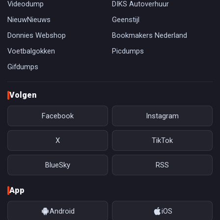
Videodump
DIKS Autoverhuur
NieuwNieuws
Geenstijl
Donnies Webshop
Bookmakers Nederland
Voetbalgokken
Picdumps
Gifdumps
Volgen
Facebook
Instagram
X
TikTok
BlueSky
RSS
App
Android
iOS