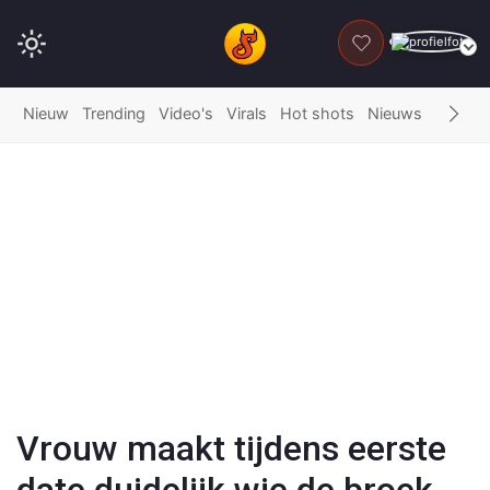
DONEER
Nieuw
Trending
Video's
Virals
Hot shots
Nieuws
Fails
G
Play
Video
Vrouw maakt tijdens eerste