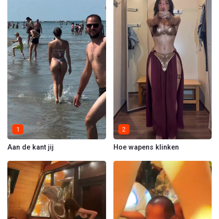
1
2
Aan de kant jij
Hoe wapens klinken