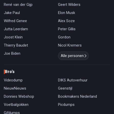
René van der Gijp
Geert Wilders
Jake Paul
Elon Musk
Wilfred Genee
Alex Soze
Jutta Leerdam
Peter Gillis
Joost Klein
Gordon
Thierry Baudet
Nicol Kremers
Joe Biden
Alle personen
Bro's
Videodump
DIKS Autoverhuur
NieuwNieuws
Geenstijl
Donnies Webshop
Bookmakers Nederland
Voetbalgokken
Picdumps
Gifdumps