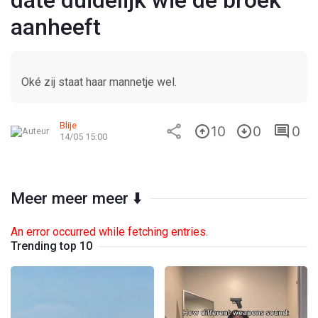
date duidelijk wie de broek
aanheeft
Oké zij staat haar mannetje wel.
Blije
10
0
0
14/05 15:00
Meer meer meer ⬇️
An error occurred while fetching entries.
Trending top 10