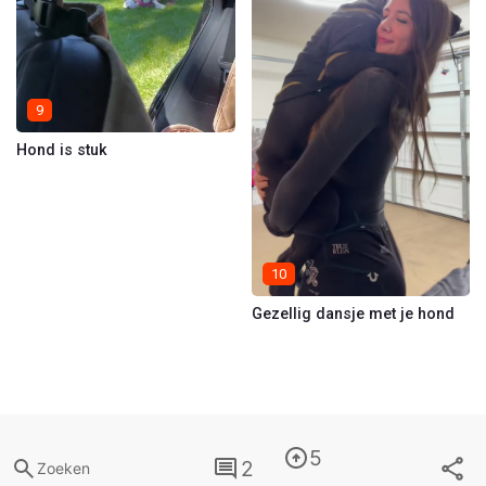
9
Hond is stuk
10
Gezellig dansje met je hond
5
2
Zoeken