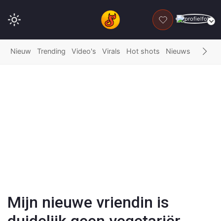
DONEER
Nieuw
Trending
Video's
Virals
Hot shots
Nieuws
Fails
G
Play
Video
Mijn nieuwe vriendin is