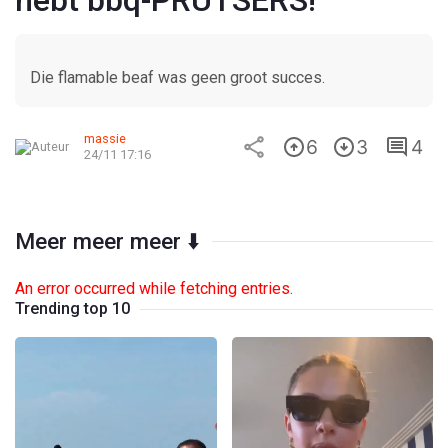
hebt bbq-PRUTSERS!
Die flamable beaf was geen groot succes.
massie
6
3
4
24/11 17:16
Meer meer meer ⬇️
An error occurred while fetching entries.
Trending top 10