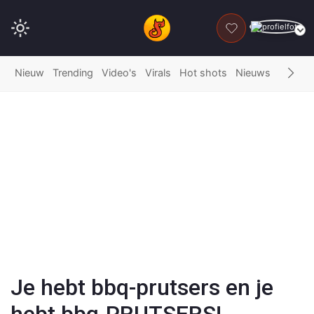
DONEER
Nieuw
Trending
Video's
Virals
Hot shots
Nieuws
Fails
G
Play
Video
Je hebt bbq-prutsers en je