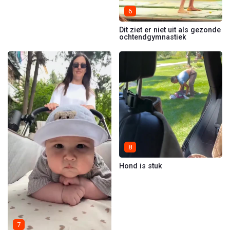
6
Dit ziet er niet uit als gezonde
ochtendgymnastiek
8
Hond is stuk
7