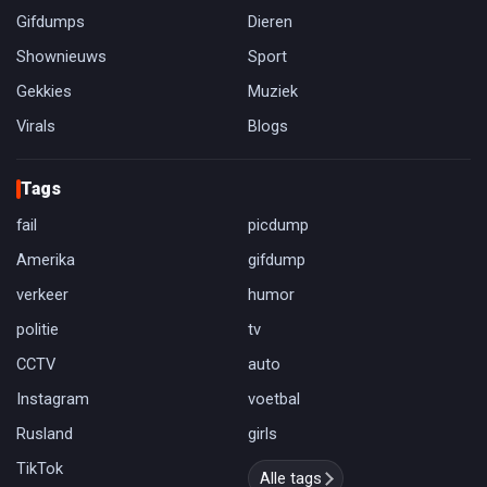
Gifdumps
Dieren
Shownieuws
Sport
Gekkies
Muziek
Virals
Blogs
Tags
fail
picdump
Amerika
gifdump
verkeer
humor
politie
tv
CCTV
auto
Instagram
voetbal
Rusland
girls
TikTok
Alle tags