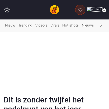
DONEER
Nieuw
Trending
Video's
Virals
Hot shots
Nieuws
Fails
G
Play
Video
Dit is zonder twijfel het