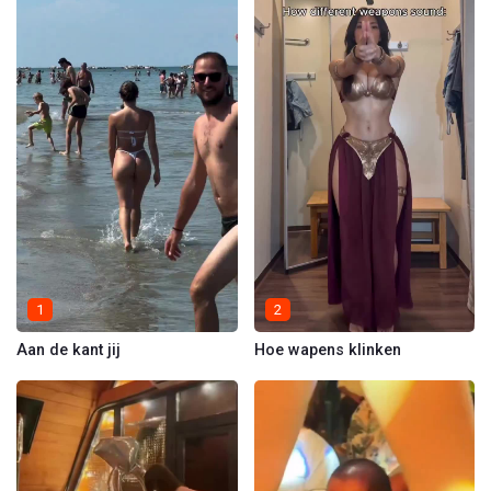
1
2
Aan de kant jij
Hoe wapens klinken