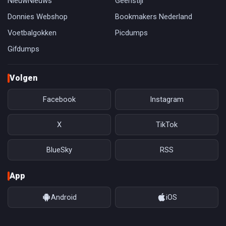
NieuwNieuws
Geenstijl
Donnies Webshop
Bookmakers Nederland
Voetbalgokken
Picdumps
Gifdumps
Volgen
Facebook
Instagram
X
TikTok
BlueSky
RSS
App
Android
iOS