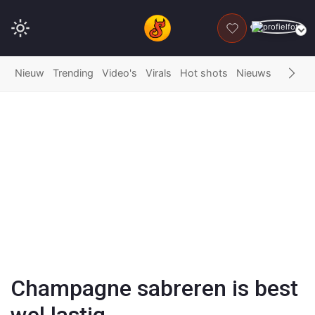
DONEER
Nieuw
Trending
Video's
Virals
Hot shots
Nieuws
Fails
G
Play
Video
Champagne sabreren is best