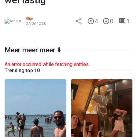
wel lastig
Blije
4
0
1
07/03 12:00
Meer meer meer ⬇️
An error occurred while fetching entries.
Trending top 10