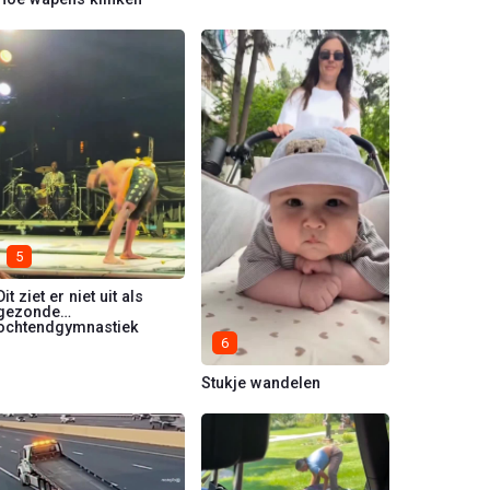
5
Dit ziet er niet uit als
gezonde
ochtendgymnastiek
6
Stukje wandelen