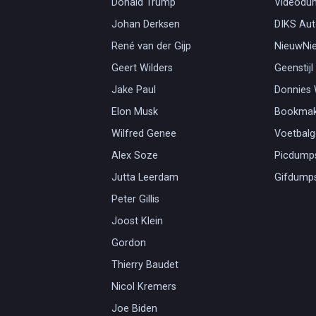
Donald Trump
Videodu
Johan Derksen
DIKS Aut
René van der Gijp
NieuwNi
Geert Wilders
Geenstijl
Jake Paul
Donnies
Elon Musk
Bookmak
Wilfred Genee
Voetbal
Alex Soze
Picdump
Jutta Leerdam
Gifdump
Peter Gillis
Joost Klein
Gordon
Thierry Baudet
Nicol Kremers
Joe Biden