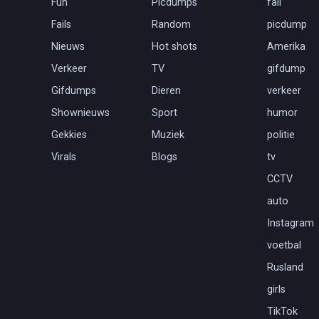
Fun
Picdumps
fail
Fails
Random
picdump
Nieuws
Hot shots
Amerika
Verkeer
TV
gifdump
Gifdumps
Dieren
verkeer
Shownieuws
Sport
humor
Gekkies
Muziek
politie
Virals
Blogs
tv
CCTV
auto
Instagram
voetbal
Rusland
girls
TikTok