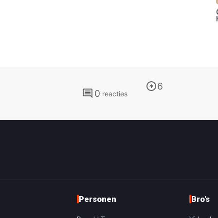
6
0
reactie
s
Personen
Bro's