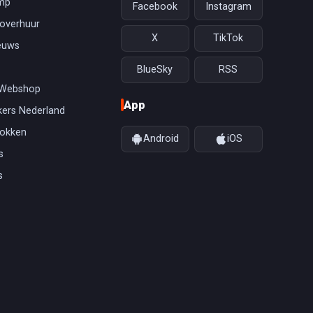
mp
Facebook
Instagram
overhuur
X
TikTok
euws
BlueSky
RSS
 Webshop
App
ers Nederland
gokken
Android
iOS
s
s