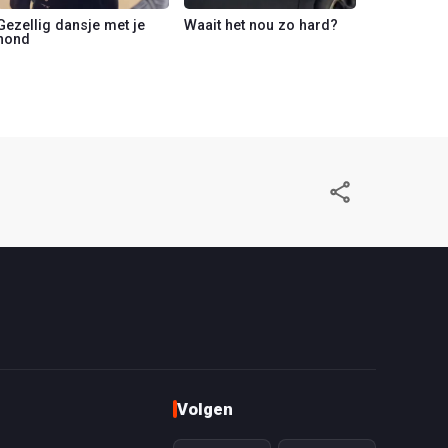
Gezellig dansje met je
Waait het nou zo hard?
hond
Volgen