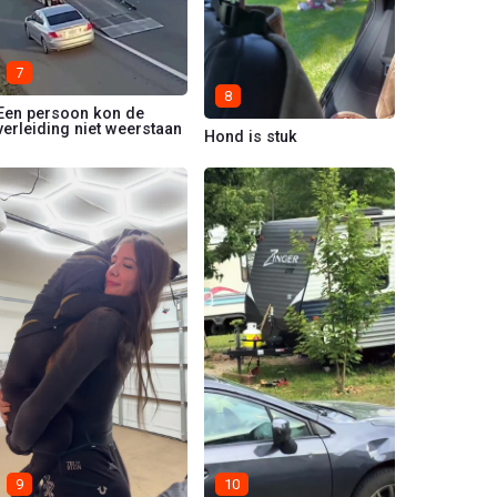
7
8
Een persoon kon de
verleiding niet weerstaan
Hond is stuk
9
10