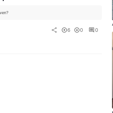
Play
Video
ven?
6
0
0