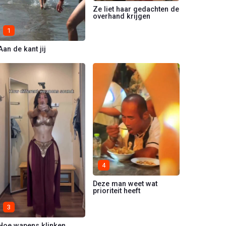
Ze liet haar gedachten de
overhand krijgen
1
Aan de kant jij
4
Deze man weet wat
prioriteit heeft
3
Hoe wapens klinken