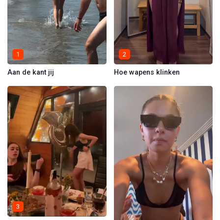
1
2
Aan de kant jij
Hoe wapens klinken
3