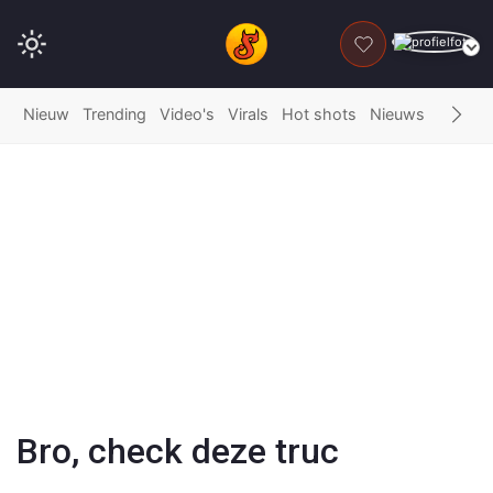
DONEER
Nieuw
Trending
Video's
Virals
Hot shots
Nieuws
Fails
G
Play
Video
Bro, check deze truc