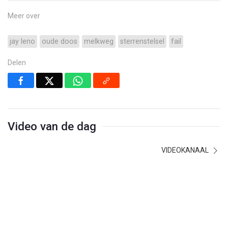
Meer over
jay leno
oude doos
melkweg
sterrenstelsel
fail
Delen
Video van de dag
VIDEOKANAAL