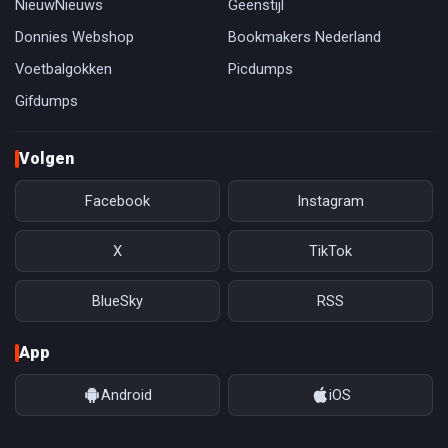
NieuwNieuws
Geenstijl
Donnies Webshop
Bookmakers Nederland
Voetbalgokken
Picdumps
Gifdumps
Volgen
Facebook
Instagram
X
TikTok
BlueSky
RSS
App
Android
iOS