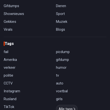
Gifdumps
Dieren
Shownieuws
Sport
Gekkies
Muziek
Virals
Blogs
Tags
fail
picdump
Amerika
gifdump
verkeer
humor
politie
tv
CCTV
auto
Instagram
voetbal
Rusland
girls
TikTok
Alle tags