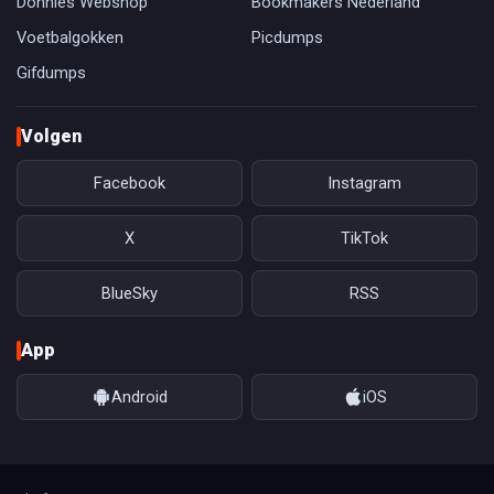
Donnies Webshop
Bookmakers Nederland
Voetbalgokken
Picdumps
Gifdumps
Volgen
Facebook
Instagram
X
TikTok
BlueSky
RSS
App
Android
iOS