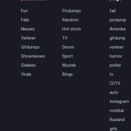
Fun
Picdumps
fail
Fails
Random
picdump
Nieuws
Hot shots
Amerika
Verkeer
TV
gifdump
Gifdumps
Dieren
verkeer
Shownieuws
Sport
humor
Gekkies
Muziek
politie
Virals
Blogs
tv
CCTV
auto
Instagram
voetbal
Rusland
girls