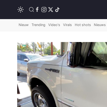
Nieuw
Trending
Video's
Virals
Hot shots
Nieuws