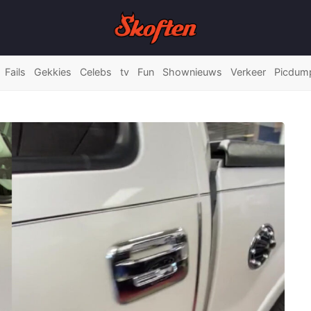
Fails
Gekkies
Celebs
tv
Fun
Shownieuws
Verkeer
Picdum