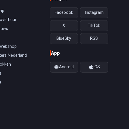
mp
Facebook
Instagram
overhuur
X
TikTok
euws
BlueSky
RSS
 Webshop
App
ers Nederland
gokken
Android
iOS
s
s