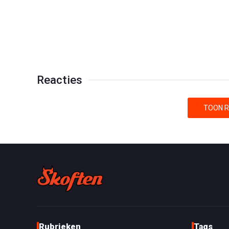
Reacties
TOON R
Rubrieken
Tags