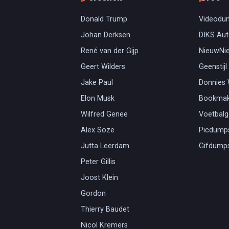
Donald Trump
Videodu
Johan Derksen
DIKS Aut
René van der Gijp
NieuwNi
Geert Wilders
Geenstijl
Jake Paul
Donnies
Elon Musk
Bookmak
Wilfred Genee
Voetbal
Alex Soze
Picdump
Jutta Leerdam
Gifdump
Peter Gillis
Joost Klein
Gordon
Thierry Baudet
Nicol Kremers