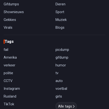
Gifdumps
Dieren
Shownieuws
Sport
Gekkies
Muziek
Virals
Blogs
Tags
fail
picdump
Amerika
gifdump
verkeer
humor
politie
tv
CCTV
auto
Instagram
voetbal
Rusland
girls
TikTok
Alle tags