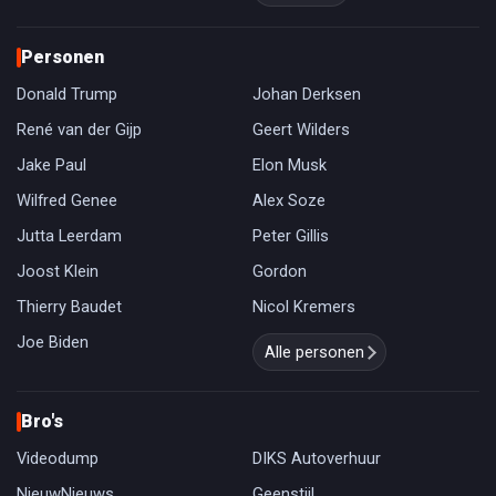
Personen
Donald Trump
Johan Derksen
René van der Gijp
Geert Wilders
Jake Paul
Elon Musk
Wilfred Genee
Alex Soze
Jutta Leerdam
Peter Gillis
Joost Klein
Gordon
Thierry Baudet
Nicol Kremers
Joe Biden
Alle personen
Bro's
Videodump
DIKS Autoverhuur
NieuwNieuws
Geenstijl