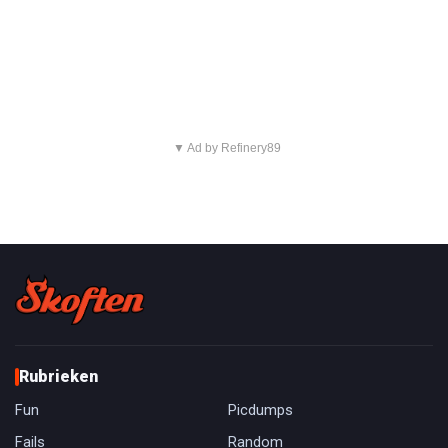
▼ Ad by Refinery89
Rubrieken
Fun
Picdumps
Fails
Random