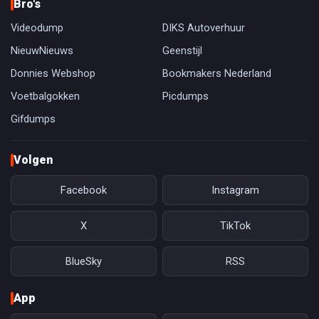
Bro's
Videodump
DIKS Autoverhuur
NieuwNieuws
Geenstijl
Donnies Webshop
Bookmakers Nederland
Voetbalgokken
Picdumps
Gifdumps
Volgen
Facebook
Instagram
X
TikTok
BlueSky
RSS
App