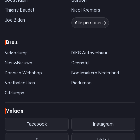
Joost Klein
Gordon
Thierry Baudet
Nicol Kremers
Joe Biden
Alle personen
Bro's
Videodump
DIKS Autoverhuur
NieuwNieuws
Geenstijl
Donnies Webshop
Bookmakers Nederland
Voetbalgokken
Picdumps
Gifdumps
Volgen
Facebook
Instagram
X
TikTok