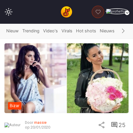
DONEER
Nieuw
Trending
Video's
Virals
Hot shots
Nieuws
Fails
G
Bizar
Door
massie
25
op 20/01/2020