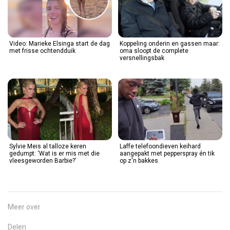
Video: Marieke Elsinga start de dag
Koppeling onderin en gassen maar:
met frisse ochtendduik
oma sloopt de complete
versnellingsbak
Sylvie Meis al talloze keren
Laffe telefoondieven keihard
gedumpt: ‘Wat is er mis met die
aangepakt met pepperspray én tik
vleesgeworden Barbie?’
op z'n bakkes
Meer over
Delen