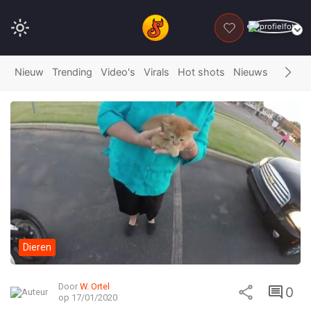
DONEER
Nieuw
Trending
Video's
Virals
Hot shots
Nieuws
Fails
G
Dieren
Door
W. Ortel
0
op 17/01/2020