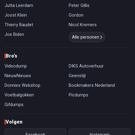
Jutta Leerdam
Peter Gillis
Joost Klein
Gordon
Thierry Baudet
Nicol Kremers
Joe Biden
Alle personen
Bro's
Videodump
DIKS Autoverhuur
NieuwNieuws
Geenstijl
Donnies Webshop
Bookmakers Nederland
Voetbalgokken
Picdumps
Gifdumps
Volgen
Facebook
Instagram