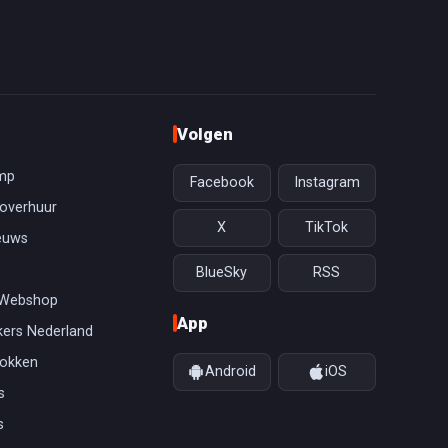
Volgen
mp
Facebook
Instagram
overhuur
X
TikTok
euws
BlueSky
RSS
 Webshop
App
ers Nederland
gokken
Android
iOS
s
s