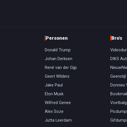
Personen
Bro's
Donald Trump
Videodu
Johan Derksen
DIKS Aut
René van der Gijp
NieuwNi
Geert Wilders
Geenstijl
Jake Paul
Donnies
Elon Musk
Bookmak
Wilfred Genee
Voetbal
Alex Soze
Picdump
Jutta Leerdam
Gifdump