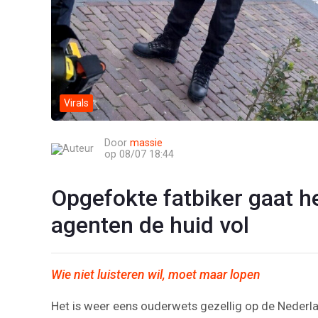
Virals
Door
massie
op 08/07 18:44
Opgefokte fatbiker gaat he
agenten de huid vol
Wie niet luisteren wil, moet maar lopen
Het is weer eens ouderwets gezellig op de Nederl