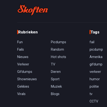
Rubrieken
Tags
Fun
Picdumps
fail
Fails
Random
picdump
Nieuws
Hot shots
Amerika
Verkeer
TV
gifdump
Gifdumps
Dieren
verkeer
Shownieuws
Sport
humor
Gekkies
Muziek
politie
Virals
Blogs
tv
CCTV