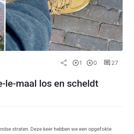
1
0
27
-le-maal los en scheldt
andse straten. Deze keer hebben we een opgefokte