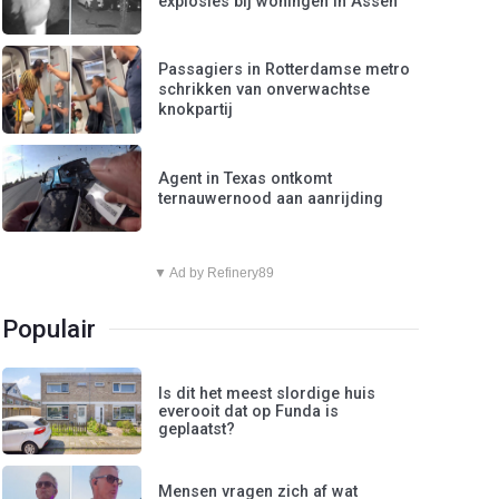
explosies bij woningen in Assen
Passagiers in Rotterdamse metro
schrikken van onverwachtse
knokpartij
Agent in Texas ontkomt
ternauwernood aan aanrijding
▼ Ad by Refinery89
Populair
Is dit het meest slordige huis
everooit dat op Funda is
geplaatst?
Mensen vragen zich af wat