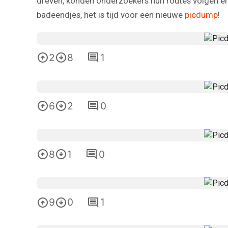
dreven, konden onderzoekers hun routes volgen e
badeendjes, het is tijd voor een nieuwe
picdump
!
2
8
1
6
2
0
8
1
0
9
0
1