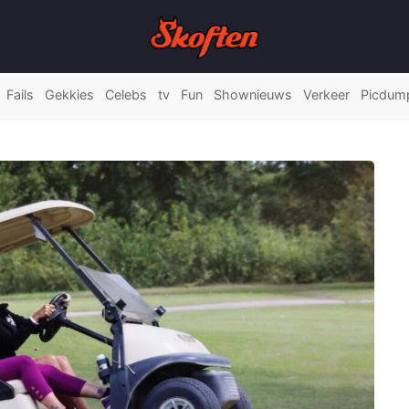
Fails
Gekkies
Celebs
tv
Fun
Shownieuws
Verkeer
Picdum