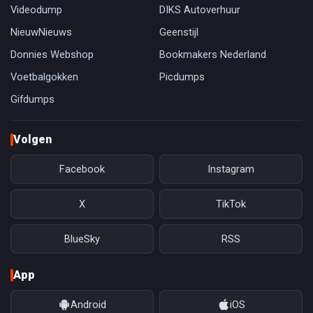
Videodump
DIKS Autoverhuur
NieuwNieuws
Geenstijl
Donnies Webshop
Bookmakers Nederland
Voetbalgokken
Picdumps
Gifdumps
Volgen
Facebook
Instagram
X
TikTok
BlueSky
RSS
App
Android
iOS