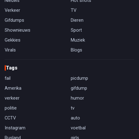
Nieuws
Hot shots
Verkeer
TV
Gifdumps
Dieren
Shownieuws
Sport
Gekkies
Muziek
Virals
Blogs
Tags
fail
picdump
Amerika
gifdump
verkeer
humor
politie
tv
CCTV
auto
Instagram
voetbal
Rusland
girls