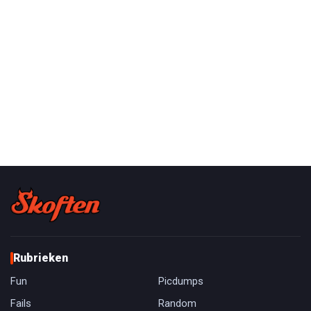
Rubrieken
Fun
Picdumps
Fails
Random