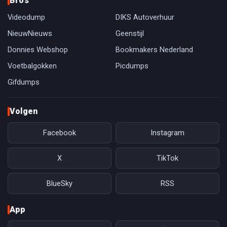
Bro's
Videodump
DIKS Autoverhuur
NieuwNieuws
Geenstijl
Donnies Webshop
Bookmakers Nederland
Voetbalgokken
Picdumps
Gifdumps
Volgen
Facebook
Instagram
X
TikTok
BlueSky
RSS
App