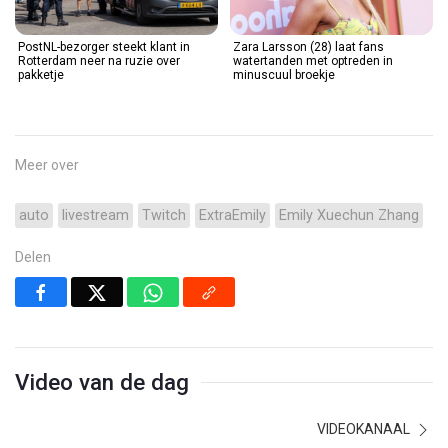
PostNL-bezorger steekt klant in
Zara Larsson (28) laat fans
Rotterdam neer na ruzie over
watertanden met optreden in
pakketje
minuscuul broekje
Meer over
auto
livestream
Twitch
ExtraEmily
Emily Xuechun Zhang
Delen
Video van de dag
VIDEOKANAAL