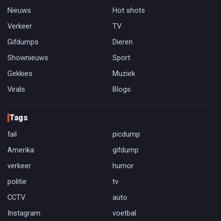
Nieuws
Hot shots
Verkeer
TV
Gifdumps
Dieren
Shownieuws
Sport
Gekkies
Muziek
Virals
Blogs
Tags
fail
picdump
Amerika
gifdump
verkeer
humor
politie
tv
CCTV
auto
Instagram
voetbal