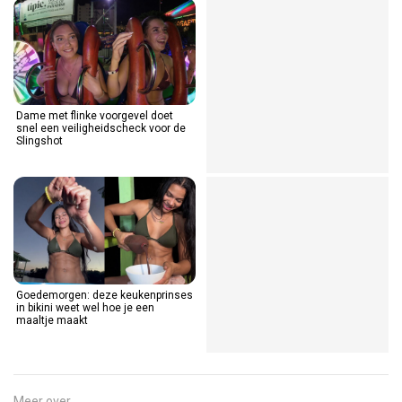
Dame met flinke voorgevel doet
24-jarige voetballer overleden na
snel een veiligheidscheck voor de
enorme blikseminslag tijdens
Slingshot
bekerduel in Thailand
Goedemorgen: deze keukenprinses
Zes vrouwelijke nachtegaaltjes
in bikini weet wel hoe je een
doen een bijzondere
maaltje maakt
mannenimitatie op het podium
Meer over