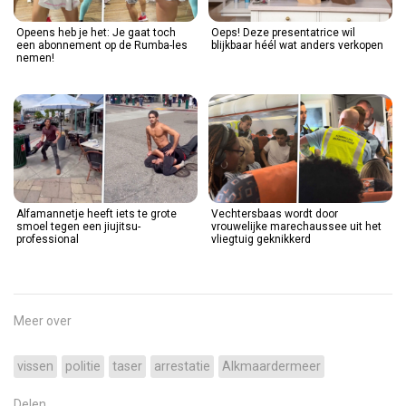
Opeens heb je het: Je gaat toch
Oeps! Deze presentatrice wil
een abonnement op de Rumba-les
blijkbaar héél wat anders verkopen
nemen!
Alfamannetje heeft iets te grote
Vechtersbaas wordt door
smoel tegen een jiujitsu-
vrouwelijke marechaussee uit het
professional
vliegtuig geknikkerd
Meer over
vissen
politie
taser
arrestatie
Alkmaardermeer
Delen