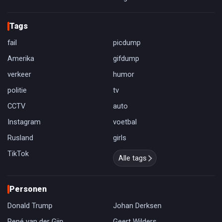
Tags
fail
picdump
Amerika
gifdump
verkeer
humor
politie
tv
CCTV
auto
Instagram
voetbal
Rusland
girls
TikTok
Alle tags
Personen
Donald Trump
Johan Derksen
René van der Gijp
Geert Wilders