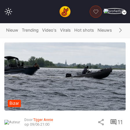
DONEER
Nieuw
Trending
Video's
Virals
Hot shots
Nieuws
Fails
G
Bizar
Door
Tijger Annie
11
op 09/06 21:00