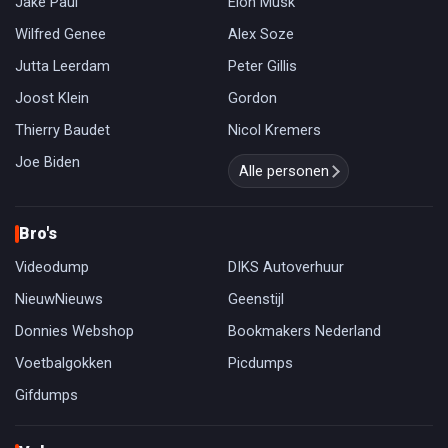
Jake Paul
Elon Musk
Wilfred Genee
Alex Soze
Jutta Leerdam
Peter Gillis
Joost Klein
Gordon
Thierry Baudet
Nicol Kremers
Joe Biden
Alle personen
Bro's
Videodump
DIKS Autoverhuur
NieuwNieuws
Geenstijl
Donnies Webshop
Bookmakers Nederland
Voetbalgokken
Picdumps
Gifdumps